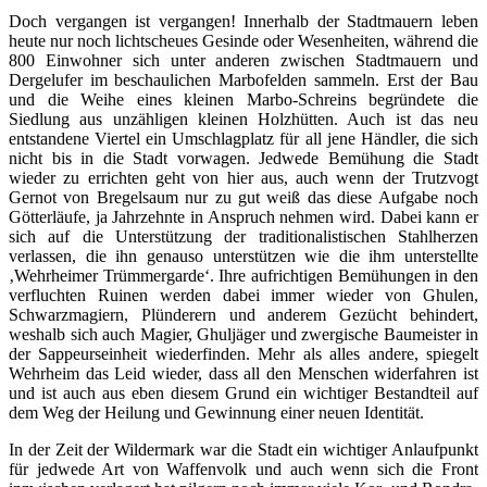
Doch vergangen ist vergangen! Innerhalb der Stadtmauern leben
heute nur noch lichtscheues Gesinde oder Wesenheiten, während die
800 Einwohner sich unter anderen zwischen Stadtmauern und
Dergelufer im beschaulichen Marbofelden sammeln. Erst der Bau
und die Weihe eines kleinen Marbo-Schreins begründete die
Siedlung aus unzähligen kleinen Holzhütten. Auch ist das neu
entstandene Viertel ein Umschlagplatz für all jene Händler, die sich
nicht bis in die Stadt vorwagen. Jedwede Bemühung die Stadt
wieder zu errichten geht von hier aus, auch wenn der Trutzvogt
Gernot von Bregelsaum nur zu gut weiß das diese Aufgabe noch
Götterläufe, ja Jahrzehnte in Anspruch nehmen wird. Dabei kann er
sich auf die Unterstützung der traditionalistischen Stahlherzen
verlassen, die ihn genauso unterstützen wie die ihm unterstellte
‚Wehrheimer Trümmergarde‘. Ihre aufrichtigen Bemühungen in den
verfluchten Ruinen werden dabei immer wieder von Ghulen,
Schwarzmagiern, Plünderern und anderem Gezücht behindert,
weshalb sich auch Magier, Ghuljäger und zwergische Baumeister in
der Sappeurseinheit wiederfinden. Mehr als alles andere, spiegelt
Wehrheim das Leid wieder, dass all den Menschen widerfahren ist
und ist auch aus eben diesem Grund ein wichtiger Bestandteil auf
dem Weg der Heilung und Gewinnung einer neuen Identität.
In der Zeit der Wildermark war die Stadt ein wichtiger Anlaufpunkt
für jedwede Art von Waffenvolk und auch wenn sich die Front