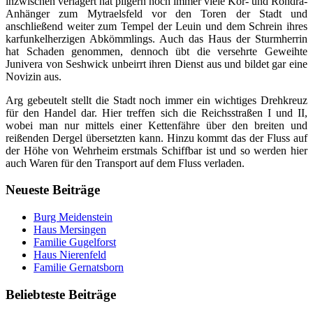
inzwischen verlagert hat pilgern noch immer viele Kor- und Rondra-
Anhänger zum Mytraelsfeld vor den Toren der Stadt und
anschließend weiter zum Tempel der Leuin und dem Schrein ihres
karfunkelherzigen Abkömmlings. Auch das Haus der Sturmherrin
hat Schaden genommen, dennoch übt die versehrte Geweihte
Junivera von Seshwick unbeirrt ihren Dienst aus und bildet gar eine
Novizin aus.
Arg gebeutelt stellt die Stadt noch immer ein wichtiges Drehkreuz
für den Handel dar. Hier treffen sich die Reichsstraßen I und II,
wobei man nur mittels einer Kettenfähre über den breiten und
reißenden Dergel übersetzten kann. Hinzu kommt das der Fluss auf
der Höhe von Wehrheim erstmals Schiffbar ist und so werden hier
auch Waren für den Transport auf dem Fluss verladen.
Neueste Beiträge
Burg Meidenstein
Haus Mersingen
Familie Gugelforst
Haus Nierenfeld
Familie Gernatsborn
Beliebteste Beiträge