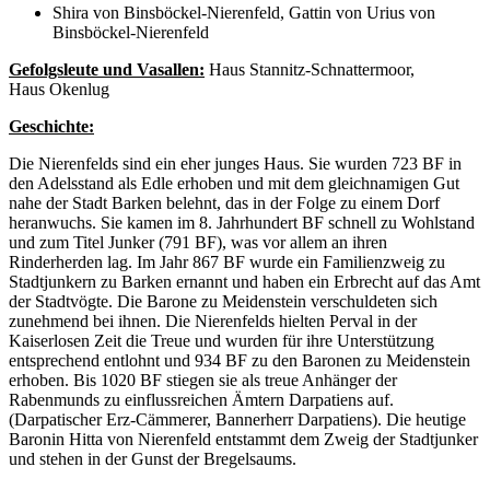
Shira von Binsböckel-Nierenfeld, Gattin von Urius von
Binsböckel-Nierenfeld
Gefolgsleute und Vasallen:
Haus Stannitz-Schnattermoor,
Haus Okenlug
Geschichte:
Die Nierenfelds sind ein eher junges Haus. Sie wurden 723 BF in
den Adelsstand als Edle erhoben und mit dem gleichnamigen Gut
nahe der Stadt Barken belehnt, das in der Folge zu einem Dorf
heranwuchs. Sie kamen im 8. Jahrhundert BF schnell zu Wohlstand
und zum Titel Junker (791 BF), was vor allem an ihren
Rinderherden lag. Im Jahr 867 BF wurde ein Familienzweig zu
Stadtjunkern zu Barken ernannt und haben ein Erbrecht auf das Amt
der Stadtvögte. Die Barone zu Meidenstein verschuldeten sich
zunehmend bei ihnen. Die Nierenfelds hielten Perval in der
Kaiserlosen Zeit die Treue und wurden für ihre Unterstützung
entsprechend entlohnt und 934 BF zu den Baronen zu Meidenstein
erhoben. Bis 1020 BF stiegen sie als treue Anhänger der
Rabenmunds zu einflussreichen Ämtern Darpatiens auf.
(Darpatischer Erz-Cämmerer, Bannerherr Darpatiens). Die heutige
Baronin Hitta von Nierenfeld entstammt dem Zweig der Stadtjunker
und stehen in der Gunst der Bregelsaums.