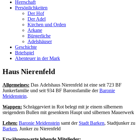
Herrschaft
Persönlichkeiten
Der Hof
Der Adel
Kirchen und Orden
Arkane
Bürgerliche
Adelshäuser
Geschichte
Briefspiel
Abenteuer in der Mark
Haus Nierenfeld
Allgemeines:
Das Adelshaus Nierenfeld ist eine seit 723 BF
Junkerfamilie und seit 934 BF Baronsfamilie der
Baronie
Meidenstein
.
Wappen:
Schräggeviert in Rot belegt mit je einem silbernem
steigendem Bullen mit gesenktem Haupt und silbernen Mauerwerk
Lehen
:
Baronie Meidenstein
samt der
Stadt Barken
, Stadtjunker zu
Barken
, Junker zu Nierenfeld
Erwähnenswerte lebende Mitglieder: