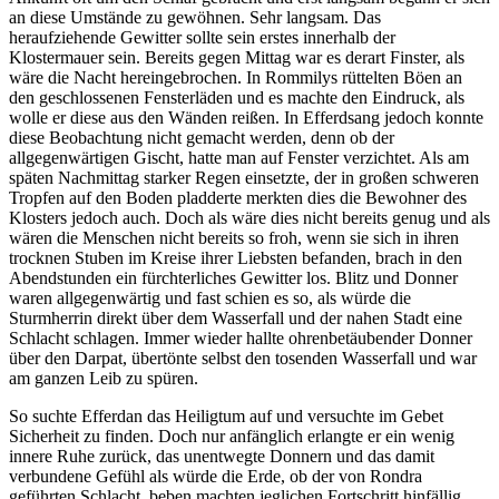
an diese Umstände zu gewöhnen. Sehr langsam. Das
heraufziehende Gewitter sollte sein erstes innerhalb der
Klostermauer sein. Bereits gegen Mittag war es derart Finster, als
wäre die Nacht hereingebrochen. In Rommilys rüttelten Böen an
den geschlossenen Fensterläden und es machte den Eindruck, als
wolle er diese aus den Wänden reißen. In Efferdsang jedoch konnte
diese Beobachtung nicht gemacht werden, denn ob der
allgegenwärtigen Gischt, hatte man auf Fenster verzichtet. Als am
späten Nachmittag starker Regen einsetzte, der in großen schweren
Tropfen auf den Boden pladderte merkten dies die Bewohner des
Klosters jedoch auch. Doch als wäre dies nicht bereits genug und als
wären die Menschen nicht bereits so froh, wenn sie sich in ihren
trocknen Stuben im Kreise ihrer Liebsten befanden, brach in den
Abendstunden ein fürchterliches Gewitter los. Blitz und Donner
waren allgegenwärtig und fast schien es so, als würde die
Sturmherrin direkt über dem Wasserfall und der nahen Stadt eine
Schlacht schlagen. Immer wieder hallte ohrenbetäubender Donner
über den Darpat, übertönte selbst den tosenden Wasserfall und war
am ganzen Leib zu spüren.
So suchte Efferdan das Heiligtum auf und versuchte im Gebet
Sicherheit zu finden. Doch nur anfänglich erlangte er ein wenig
innere Ruhe zurück, das unentwegte Donnern und das damit
verbundene Gefühl als würde die Erde, ob der von Rondra
geführten Schlacht, beben machten jeglichen Fortschritt hinfällig.