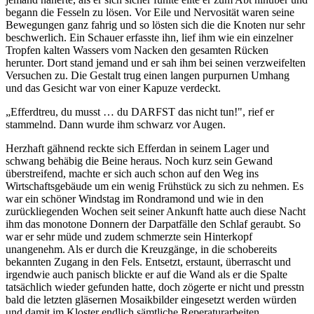
begann die Fesseln zu lösen. Vor Eile und Nervosität waren seine
Bewegungen ganz fahrig und so lösten sich die die Knoten nur sehr
beschwerlich. Ein Schauer erfasste ihn, lief ihm wie ein einzelner
Tropfen kalten Wassers vom Nacken den gesamten Rücken
herunter. Dort stand jemand und er sah ihm bei seinen verzweifelten
Versuchen zu. Die Gestalt trug einen langen purpurnen Umhang
und das Gesicht war von einer Kapuze verdeckt.
„Efferdtreu, du musst … du DARFST das nicht tun!", rief er
stammelnd. Dann wurde ihm schwarz vor Augen.
Herzhaft gähnend reckte sich Efferdan in seinem Lager und
schwang behäbig die Beine heraus. Noch kurz sein Gewand
überstreifend, machte er sich auch schon auf den Weg ins
Wirtschaftsgebäude um ein wenig Frühstück zu sich zu nehmen. Es
war ein schöner Windstag im Rondramond und wie in den
zurückliegenden Wochen seit seiner Ankunft hatte auch diese Nacht
ihm das monotone Donnern der Darpatfälle den Schlaf geraubt. So
war er sehr müde und zudem schmerzte sein Hinterkopf
unangenehm. Als er durch die Kreuzgänge, in die schobereits
bekannten Zugang in den Fels. Entsetzt, erstaunt, überrascht und
irgendwie auch panisch blickte er auf die Wand als er die Spalte
tatsächlich wieder gefunden hatte, doch zögerte er nicht und presstn
bald die letzten gläsernen Mosaikbilder eingesetzt werden würden
und damit im Kloster endlich sämtliche Reperaturarbeiten