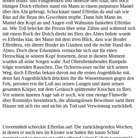
seinen Hand- und Fußgelenken und benetzte den Altar, den noch
blutigen Dolch erhoben stand ein Mann in einem purpurnen Mantel
über den Abt gebeugt. Schockstarr stand Efferdas da und sah wie
Blut auf die Brust des Geweihten tropfte. Dann hob Mann im
Mantel den Kopf an und Augen voll Wahnsinn funkelten Efferdas
an. Wie Toll beleckte die Person über seine Zähne und während sich
mit einem Ruck der Dolch direkt ins Herz des Abtes bohrte wurde
es Efferdas klar, der Mann mit dem irren Blick, dass war Bruder
Efferdtreu, ein älterer Bruder im Glauben und die rechte Hand des
Abtes. Doch diese Erkenntnis vermochte sich nur für einen
Herzschlag in seinem Kopf festsetzen, denn in diesem Moment
wurden all seine Sorgen wahr. Auf Ohrenbetäubendes Rumpeln
folgte tosenden Rauschen. Das Ochsenwasser suchte sich seinen
Weg, doch Efferdas bekam davon nur die ersten Augenblicke mit,
denn fast Augenblicklich drückten ihn die Wassermassen gegen den
Fels, pressten erst die Luft aus seinen Lungen und dann seinen
gesamten Körper, mit dem Geräusch splitternder Knochen zu Brei.
Vor seinem inneren Auge sah er noch, wie eine riesige Flutwelle
über Rommilys hereinbrach, die ahnungslosen Bewohner samt ihrer
Häuser mit sich riss und nichts als Tod und Verwüstung zurückließ.
Unvermittelt schreckte Efferdan auf. Die zurückliegenden Wochen,
in denen er noch neu im Kloster war hatten ihn kaum Schlaf
gegönnt und so musste er wohl während seines Gebets weggenickt