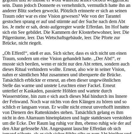
sein. Dann jedoch Donnerte es vernehmlich, vermutlich hatte ihn an
anderer Blitz soeben geweckt. Plötzlich erinnerte er sich an seinen
Traum oder war es eine Vision gewesen? Wie von der Tarantel
gestochen sprang er auf und stürmte auf der Suche nach dem Abt
los. Je mehr er sah, desto aufgeregter wurde Efferdan. Im Hof hatte
sich ein See gebildet. Die Kammern der Klosterbewohner, leer. Die
Pilgerräume, leer. Das Wirtschaftsgebäude, leer. Die Pforte zur
Brücke, nicht riegelt.
„Oh Efferd!“, stieß er aus. Sich sicher, dass es sich nicht um einen
Traum, sondern um eine Vision gehandelt hatte. „Der Abt!“, er
musste sich beeilen, wenn er nicht nur den Abt retten, sondern auch
dieses Ritual verhindern wollte. Erneut, also wie in seiner Vision,
nahm er sämtlichen Mut zusammen und überquerte die Brücke.
Tatsächlich erblickte er erneut, an eben dieser ungewöhnlichen
Stelle das warme und unstete Leuchten einer Fackel. Erneut
unterlief er Kaskaden, passierte Höhlen und wartete durch
Wasserströme, hin zum e sich auch dieses Mal hindurch ins Innere
der Felswand. Noch war nichts von den Klängen zu hören und so
schlich er langsam voran. Er wollte nicht erneut unverhofft inmitten
von Dienern des Rattenkindes stehen. Tatsächlich gelang es ihm
nicht in den Altarraum hineinplatzen und lugte stattdessen verstohlen
um die Ecke. Der Raum lag ruhig vor ihm, ebenso ruhig wie der auf
den Altar gefesselte Abt.
Angespannt lauschte Efferdan ob sich
jemand näherte, als er sich sicher fühlte eilte er zum Abt hinüber und