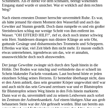
Schimmern. Als er direkt vor dem schmalen, beengt wirkenden
Eingang stand wurde er unsicher. War er wirklich auf dem rechten
Weg?
Nach einem erneuten Donner herrschte unvermittelt Ruhe. Es war,
als hätte jemand für einem Moment den Wasserfall und auch das
Gewitter auf Stumm gestellt. Doch dann rumpelte es und ein großer
Streinbrocken schlug nur wenige Schritt von ihm entfernt ins
Wasser. "OH EFFERD HILF!", rief er, doch noch immer schwieg
sein Herr. Stattdessen drangen nun düstere Klänge an sein Ohr,
gutturale Gesänge und disharmonisches Trommeln und Scheppern.
Efferdas war klar, viel Zeit blieb ihm nicht mehr. Er musste endlich
etwas unternehmen, irgendetwas um das, wie er annahm,
unausweichliche doch noch abzuwenden.
Der junge Geweihte zwängte sich durch den Spalt hinein in die
Höhle. Der Boden war rutschig und verhinderte das er schnell im
Schein blakender Fackeln vorankam. Laut bochend hörte er jeden
einzelnen Schlag seines Herzens. Er bemerkte überhaupt nicht, dass
er den Atem anhielt, dass sein gesamter Körper ungewohnt steif war
und auch nicht das sein Gewand zerrissen war und er Blutstropfen
für Blutstropfen seinen Weg hinein in den Fels hinein markierte.
Dann war er da, unvermittelt und zu seinem Leidwesen auch sofort
im Zentrum der Aufmerksamkeit. Auf einem blutigen Altar aus grob
behauenen Stein war der Abt gefesselt worden. Blut ran bereits aus