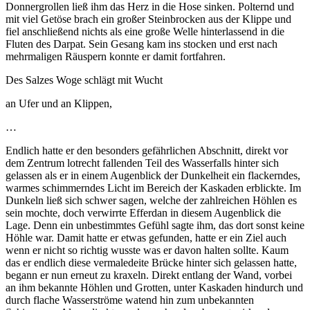
Donnergrollen ließ ihm das Herz in die Hose sinken. Polternd und
mit viel Getöse brach ein großer Steinbrocken aus der Klippe und
fiel anschließend nichts als eine große Welle hinterlassend in die
Fluten des Darpat. Sein Gesang kam ins stocken und erst nach
mehrmaligen Räuspern konnte er damit fortfahren.
Des Salzes Woge schlägt mit Wucht
an Ufer und an Klippen,
…
Endlich hatte er den besonders gefährlichen Abschnitt, direkt vor
dem Zentrum lotrecht fallenden Teil des Wasserfalls hinter sich
gelassen als er in einem Augenblick der Dunkelheit ein flackerndes,
warmes schimmerndes Licht im Bereich der Kaskaden erblickte. Im
Dunkeln ließ sich schwer sagen, welche der zahlreichen Höhlen es
sein mochte, doch verwirrte Efferdan in diesem Augenblick die
Lage. Denn ein unbestimmtes Gefühl sagte ihm, das dort sonst keine
Höhle war. Damit hatte er etwas gefunden, hatte er ein Ziel auch
wenn er nicht so richtig wusste was er davon halten sollte. Kaum
das er endlich diese vermaledeite Brücke hinter sich gelassen hatte,
begann er nun erneut zu kraxeln. Direkt entlang der Wand, vorbei
an ihm bekannte Höhlen und Grotten, unter Kaskaden hindurch und
durch flache Wasserströme watend hin zum unbekannten