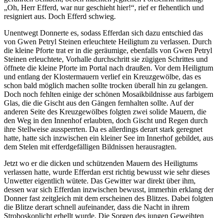
„Oh, Herr Efferd, war nur geschieht hier!“, rief er flehentlich und
resigniert aus. Doch Efferd schwieg.
Unentwegt Donnerte es, sodass Efferdan sich dazu entschied das
von Gwen Petryl Steinen erleuchtete Heiligtum zu verlassen. Durch
die kleine Pforte trat er in die geräumige, ebenfalls von Gwen Petryl
Steinen erleuchtete, Vorhalle durchschritt sie zügigen Schrittes und
öffnete die kleine Pforte im Portal nach draußen. Vor dem Heiligtum
und entlang der Klostermauern verlief ein Kreuzgewölbe, das es
schon bald möglich machen sollte trocken überall hin zu gelangen.
Doch noch fehlten einige der schönen Mosaikbildnisse aus farbigem
Glas, die die Gischt aus den Gängen fernhalten sollte. Auf der
anderen Seite des Kreuzgewölbes folgten zwei solide Mauern, die
den Weg in den Innenhof erlaubten, doch Gischt und Regen durch
ihre Stellweise aussperrten. Da es allerdings derart stark geregnet
hatte, hatte sich inzwischen ein kleiner See im Innerhof gebildet, aus
dem Stelen mit efferdgefälligen Bildnissen herausragten.
Jetzt wo er die dicken und schützenden Mauern des Heiligtums
verlassen hatte, wurde Efferdan erst richtig bewusst wie sehr dieses
Unwetter eigentlich wütete. Das Gewitter war direkt über ihm,
dessen war sich Efferdan inzwischen bewusst, immerhin erklang der
Donner fast zeitgleich mit dem erscheinen des Blitzes. Dabei folgten
die Blitze derart schnell aufeinander, dass die Nacht in ihrem
Stroboskoplicht erhellt wurde. Die Sorgen des jungen Geweihten