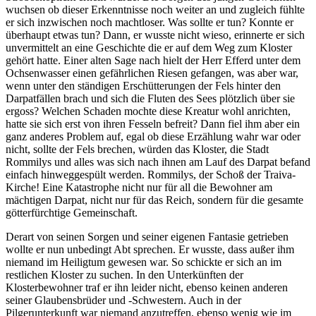
wuchsen ob dieser Erkenntnisse noch weiter an und zugleich fühlte
er sich inzwischen noch machtloser. Was sollte er tun? Konnte er
überhaupt etwas tun? Dann, er wusste nicht wieso, erinnerte er sich
unvermittelt an eine Geschichte die er auf dem Weg zum Kloster
gehört hatte. Einer alten Sage nach hielt der Herr Efferd unter dem
Ochsenwasser einen gefährlichen Riesen gefangen, was aber war,
wenn unter den ständigen Erschütterungen der Fels hinter den
Darpatfällen brach und sich die Fluten des Sees plötzlich über sie
ergoss? Welchen Schaden mochte diese Kreatur wohl anrichten,
hatte sie sich erst von ihren Fesseln befreit? Dann fiel ihm aber ein
ganz anderes Problem auf, egal ob diese Erzählung wahr war oder
nicht, sollte der Fels brechen, würden das Kloster, die Stadt
Rommilys und alles was sich nach ihnen am Lauf des Darpat befand
einfach hinweggespült werden. Rommilys, der Schoß der Traiva-
Kirche! Eine Katastrophe nicht nur für all die Bewohner am
mächtigen Darpat, nicht nur für das Reich, sondern für die gesamte
götterfürchtige Gemeinschaft.
Derart von seinen Sorgen und seiner eigenen Fantasie getrieben
wollte er nun unbedingt Abt sprechen. Er wusste, dass außer ihm
niemand im Heiligtum gewesen war. So schickte er sich an im
restlichen Kloster zu suchen. In den Unterkünften der
Klosterbewohner traf er ihn leider nicht, ebenso keinen anderen
seiner Glaubensbrüder und -Schwestern. Auch in der
Pilgerunterkunft war niemand anzutreffen, ebenso wenig wie im