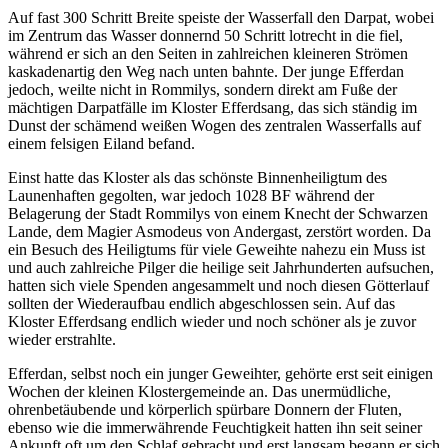
Auf fast 300 Schritt Breite speiste der Wasserfall den Darpat, wobei
im Zentrum das Wasser donnernd 50 Schritt lotrecht in die fiel,
während er sich an den Seiten in zahlreichen kleineren Strömen
kaskadenartig den Weg nach unten bahnte. Der junge Efferdan
jedoch, weilte nicht in Rommilys, sondern direkt am Fuße der
mächtigen Darpatfälle im Kloster Efferdsang, das sich ständig im
Dunst der schämend weißen Wogen des zentralen Wasserfalls auf
einem felsigen Eiland befand.
Einst hatte das Kloster als das schönste Binnenheiligtum des
Launenhaften gegolten, war jedoch 1028 BF während der
Belagerung der Stadt Rommilys von einem Knecht der Schwarzen
Lande, dem Magier Asmodeus von Andergast, zerstört worden. Da
ein Besuch des Heiligtums für viele Geweihte nahezu ein Muss ist
und auch zahlreiche Pilger die heilige seit Jahrhunderten aufsuchen,
hatten sich viele Spenden angesammelt und noch diesen Götterlauf
sollten der Wiederaufbau endlich abgeschlossen sein. Auf das
Kloster Efferdsang endlich wieder und noch schöner als je zuvor
wieder erstrahlte.
Efferdan, selbst noch ein junger Geweihter, gehörte erst seit einigen
Wochen der kleinen Klostergemeinde an. Das unermüdliche,
ohrenbetäubende und körperlich spürbare Donnern der Fluten,
ebenso wie die immerwährende Feuchtigkeit hatten ihn seit seiner
Ankunft oft um den Schlaf gebracht und erst langsam begann er sich