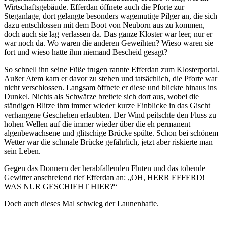
Wirtschaftsgebäude. Efferdan öffnete auch die Pforte zur
Steganlage, dort gelangte besonders wagemutige Pilger an, die sich
dazu entschlossen mit dem Boot von Neuborn aus zu kommen,
doch auch sie lag verlassen da. Das ganze Kloster war leer, nur er
war noch da. Wo waren die anderen Geweihten? Wieso waren sie
fort und wieso hatte ihm niemand Bescheid gesagt?
So schnell ihn seine Füße trugen rannte Efferdan zum Klosterportal.
Außer Atem kam er davor zu stehen und tatsächlich, die Pforte war
nicht verschlossen. Langsam öffnete er diese und blickte hinaus ins
Dunkel. Nichts als Schwärze breitete sich dort aus, wobei die
ständigen Blitze ihm immer wieder kurze Einblicke in das Gischt
verhangene Geschehen erlaubten. Der Wind peitschte den Fluss zu
hohen Wellen auf die immer wieder über die eh permanent
algenbewachsene und glitschige Brücke spülte. Schon bei schönem
Wetter war die schmale Brücke gefährlich, jetzt aber riskierte man
sein Leben.
Gegen das Donnern der herabfallenden Fluten und das tobende
Gewitter anschreiend rief Efferdan an: „OH, HERR EFFERD!
WAS NUR GESCHIEHT HIER?“
Doch auch dieses Mal schwieg der Launenhafte.