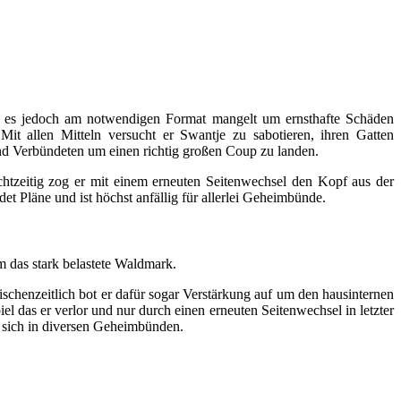
em es jedoch am notwendigen Format mangelt um ernsthafte Schäden
it allen Mitteln versucht er Swantje zu sabotieren, ihren Gatten
und Verbündeten um einen richtig großen Coup zu landen.
echtzeitig zog er mit einem erneuten Seitenwechsel den Kopf aus der
t Pläne und ist höchst anfällig für allerlei Geheimbünde.
 das stark belastete Waldmark.
schenzeitlich bot er dafür sogar Verstärkung auf um den hausinternen
l das er verlor und nur durch einen erneuten Seitenwechsel in letzter
t sich in diversen Geheimbünden.