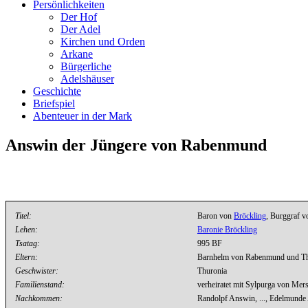
Persönlichkeiten
Der Hof
Der Adel
Kirchen und Orden
Arkane
Bürgerliche
Adelshäuser
Geschichte
Briefspiel
Abenteuer in der Mark
Answin der Jüngere von Rabenmund
Titel:
Baron von
Bröckling
, Burggraf 
Lehen:
Baronie Bröckling
Tsatag:
995 BF
Eltern:
Barnhelm von Rabenmund und The
Geschwister:
Thuronia
Familienstand:
verheiratet mit Sylpurga von Me
Nachkommen:
Randolpf Answin, ..., Edelmunde