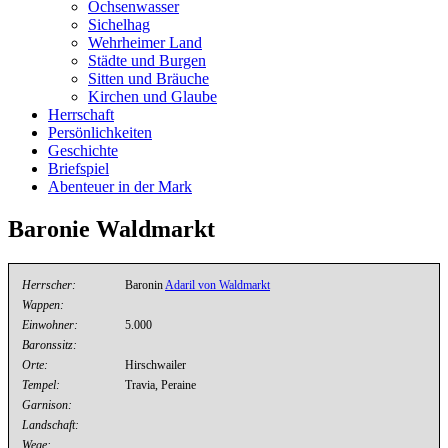
Ochsenwasser
Sichelhag
Wehrheimer Land
Städte und Burgen
Sitten und Bräuche
Kirchen und Glaube
Herrschaft
Persönlichkeiten
Geschichte
Briefspiel
Abenteuer in der Mark
Baronie Waldmarkt
Herrscher:
Baronin
Adaril von Waldmarkt
Wappen:
Einwohner:
5.000
Baronssitz:
Orte:
Hirschwailer
Tempel:
Travia, Peraine
Garnison:
Landschaft:
Wege: