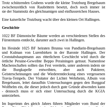
Trotz schützenden Grabens wurde die kleine Trutzburg Bregelsaum
zwischenzeitlich von Raubrittern besetzt, doch noch immer ist
sie der Stammsitz des gleichnamigen und einflussreichen Hauses.
Eine kaiserliche Trutzburg wacht über den kleinen Ort Hallingen.
Geschichte
1022 BF Dämonische Bäume werden an verschiedenen Stellen des
Fürstentums entdeckt, darunter auch zwei in Hallingen.
Im Hesinde 1025 BF heiraten Brunna von Pandlarin-Bregelsaum
und Kulman von Lurenbirken in der Baronie Hallingen. Der
Cronstabshauptmann aus ritterlichem Geschlecht wird durch die
örtliche Peraine-Geweihte Beppo Perainingen getraut. Namenlose
Machenschaften sollten das Fest vereiteln, unter anderem indem sie
die Burgkapelle entweihten, aber auch Paktierer,
Geisterscheinungen und die Wiederentdeckung eines vergessenen
Travia-Tempels. Der Visitator der Lichtei Wehrheim, Albuin von
Bregelsaum, leitet daraufhin Untersuchungen gegen den Burggraf
Wolfhelm ein, die dieser jedoch durch gute Gründe abwenden kann
- dennoch muss er sich einer Untersuchung durch die KGIA
unterziehen.
Im Ingerimm des gleich Jahres führen Mitglieder vom Bund der