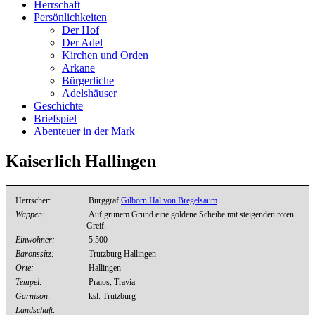
Herrschaft
Persönlichkeiten
Der Hof
Der Adel
Kirchen und Orden
Arkane
Bürgerliche
Adelshäuser
Geschichte
Briefspiel
Abenteuer in der Mark
Kaiserlich Hallingen
Herrscher:
Burggraf
Gilborn Hal von Bregelsaum
Wappen:
Auf grünem Grund eine goldene Scheibe mit steigenden roten
Greif.
Einwohner:
5.500
Baronssitz:
Trutzburg Hallingen
Orte:
Hallingen
Tempel:
Praios, Travia
Garnison:
ksl. Trutzburg
Landschaft: