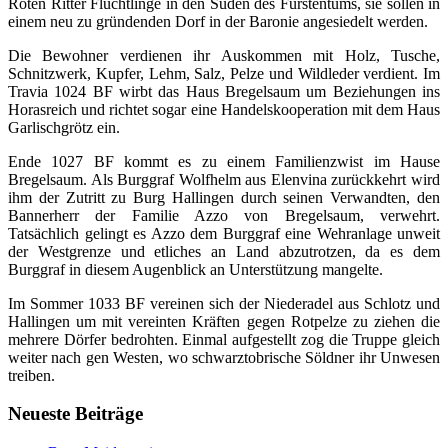
Roten Ritter Flüchtlinge in den Süden des Fürstentums, sie sollen in
einem neu zu gründenden Dorf in der Baronie angesiedelt werden.
Die Bewohner verdienen ihr Auskommen mit Holz, Tusche,
Schnitzwerk, Kupfer, Lehm, Salz, Pelze und Wildleder verdient. Im
Travia 1024 BF wirbt das Haus Bregelsaum um Beziehungen ins
Horasreich und richtet sogar eine Handelskooperation mit dem Haus
Garlischgrötz ein.
Ende 1027 BF kommt es zu einem Familienzwist im Hause
Bregelsaum. Als Burggraf Wolfhelm aus Elenvina zurückkehrt wird
ihm der Zutritt zu Burg Hallingen durch seinen Verwandten, den
Bannerherr der Familie Azzo von Bregelsaum, verwehrt.
Tatsächlich gelingt es Azzo dem Burggraf eine Wehranlage unweit
der Westgrenze und etliches an Land abzutrotzen, da es dem
Burggraf in diesem Augenblick an Unterstützung mangelte.
Im Sommer 1033 BF vereinen sich der Niederadel aus Schlotz und
Hallingen um mit vereinten Kräften gegen Rotpelze zu ziehen die
mehrere Dörfer bedrohten. Einmal aufgestellt zog die Truppe gleich
weiter nach gen Westen, wo schwarztobrische Söldner ihr Unwesen
treiben.
Neueste Beiträge