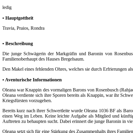
ledig
• Hauptgottheit
Travia, Praios, Rondra
• Beschreibung
Die junge Schwägerin der Markgräfin und Baronin von Rosenbusch z
Familienoberhaupt des Hauses Bregelsaum.
Den Makel eines fehlenden Ohres, welches sie durch Erfrierungen als 
• Aventurische Informationen
Oleana war Knappin des vormaligen Barons von Rosenbusch (Rahjadan
Oleana verdiente sich ihre Sporen bereits als Knappin, war ihr Schw
Kriegsfürsten vorzugehen.
Bereits kurz nach ihrer Schwertleite wurde Oleana 1036 BF als Baron
einen Weg im Leben. Keine leichte Aufgabe als Mitglied und künfti
Auftreten zu behaupten sucht. Dabei erinnert die junge Baronin in v
Oleana setzt sich für eine Stärkung des Zusammenhalts ihres Famili