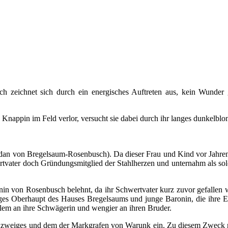
eichnet sich durch ein energisches Auftreten aus, kein Wunder gilt 
Knappin im Feld verlor, versucht sie dabei durch ihr langes dunkelblo
 von Bregelsaum-Rosenbusch). Da dieser Frau und Kind vor Jahren ver
ertvater doch Gründungsmitglied der Stahlherzen und unternahm als so
in von Rosenbusch belehnt, da ihr Schwertvater kurz zuvor gefallen war
ges Oberhaupt des Hauses Bregelsaums und junge Baronin, die ihre E
ielem an ihre Schwägerin und wengier an ihren Bruder.
enzweiges und dem der Markgrafen von Warunk ein. Zu diesem Zweck rei