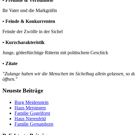
• Freunde & Verbündete
Ihr Vater und die Markgräfin
• Feinde & Konkurrenten
Feinde der Zwölfe in der Sichel
• Kurzcharakteristik
Junge, götterfürchtige Ritterin mit politischem Geschick
• Zitate
"Zulange haben wir die Menschen im Sichelhag allein gelassen, so das
öffnen."
Neueste Beiträge
Burg Meidenstein
Haus Mersingen
Familie Gugelforst
Haus Nierenfeld
Familie Gernatsborn