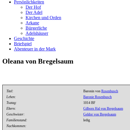
Persönlichkeiten
Der Hof
Der Adel
Kirchen und Orden
Arkane
Bürgerliche
Adelshäuser
Geschichte
Briefspiel
Abenteuer in der Mark
Oleana von Bregelsaum
Titel:
Baronin von
Rosenbusch
Lehen:
Baronie Rosenbusch
Tsatag:
1014 BF
Eltern:
Gilborn Hal von Bregelsaum
Geschwister:
Geldor von Bregelsaum
Familienstand:
ledig
Nachkommen: