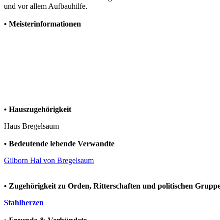
und vor allem Aufbauhilfe.
• Meisterinformationen
Oleana hat ihre Seele dem Namenlosen verschrieben und führt als re
Zirkel im gesamten Raulschen Reich. Vordergründig, um den Glaube
eigentliches Ziel ist es, die Kirchen dort auf Jahre zu binden, derwei
Oleana arbeitet dabei in der Sichel eng mt der ebenfalls zum Zirk
Verbündete von Alt-Kultlern.
• Hauszugehörigkeit
Haus Bregelsaum
• Bedeutende lebende Verwandte
Gilborn Hal von Bregelsaum
• Zugehörigkeit zu Orden, Ritterschaften und politischen Grup
Stahlherzen