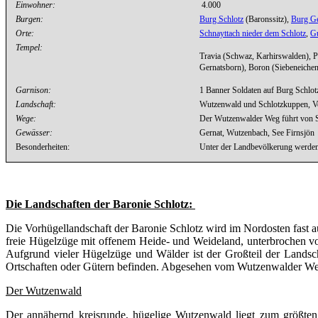
Einwohner:
4.000
Burgen:
Burg Schlotz
(Baronssitz),
Burg Ge
Orte:
Schnayttach nieder dem Schlotz
,
Gu
Tempel:
Travia (Schwaz, Karhirswalden), Pe
Gernatsborn), Boron (Siebeneichen
Garnison:
1 Banner Soldaten auf Burg Schlotz
Landschaft:
Wutzenwald und Schlotzkuppen, Vor
Wege:
Der Wutzenwalder Weg führt von S
Gewässer:
Gernat, Wutzenbach, See Firnsjön
Besonderheiten:
Unter der Landbevölkerung werden 
Die Landschaften der Baronie Schlotz:
Die Vorhügellandschaft der Baronie Schlotz wird im Nordosten fast 
freie Hügelzüge mit offenem Heide- und Weideland, unterbrochen vo
Aufgrund vieler Hügelzüge und Wälder ist der Großteil der Landsc
Ortschaften oder Gütern befinden. Abgesehen vom Wutzenwalder Weg
Der Wutzenwald
Der annähernd kreisrunde, hügelige Wutzenwald liegt zum größten 