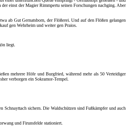
 einer unterirdischen Quelle entspringt - Gernatstopf geheißen - und
 in der einst der Magier Rimmpertu seinen Forschungen nachging. Aber
, etwa ab Gut Gernatsborn, der Flößerei. Und auf den Flößen gelangen
kauf gen Wehrheim und weiter gen Praios.
ön liegt.
ießen mehrere Höfe und Burgfried, während mehr als 50 Verteidiger
bisher verborgen ein Sokramor-Tempel.
chen Schnayttach sichern. Die Waldschützen sind Fußkämpfer und auch
rwang und Firunsfelde stationiert.