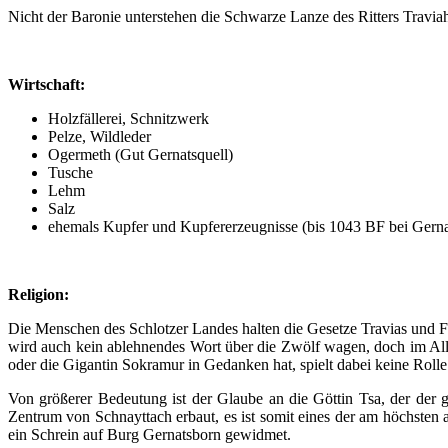
Nicht der Baronie unterstehen die Schwarze Lanze des Ritters Travi
Wirtschaft:
Holzfällerei, Schnitzwerk
Pelze, Wildleder
Ogermeth (Gut Gernatsquell)
Tusche
Lehm
Salz
ehemals Kupfer und Kupfererzeugnisse (bis 1043 BF bei Gerna
Religion:
Die Menschen des Schlotzer Landes halten die Gesetze Travias und Fir
wird auch kein ablehnendes Wort über die Zwölf wagen, doch im Allta
oder die Gigantin Sokramur in Gedanken hat, spielt dabei keine Rolle
Von größerer Bedeutung ist der Glaube an die Göttin Tsa, der der 
Zentrum von Schnayttach erbaut, es ist somit eines der am höchsten a
ein Schrein auf Burg Gernatsborn gewidmet.