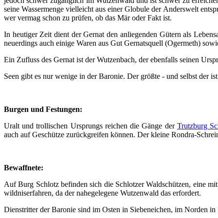
jedoch schwer zugänglich im Wutzenwald und ist schwer zu erreichen 
seine Wassermenge vielleicht aus einer Globule der Anderswelt entsp
wer vermag schon zu prüfen, ob das Mär oder Fakt ist.
In heutiger Zeit dient der Gernat den anliegenden Gütern als Lebens
neuerdings auch einige Waren aus Gut Gernatsquell (Ogermeth) sowi
Ein Zufluss des Gernat ist der Wutzenbach, der ebenfalls seinen Ur
Seen gibt es nur wenige in der Baronie. Der größte - und selbst der ist 
Burgen und Festungen:
Uralt und trollischen Ursprungs reichen die Gänge der
Trutzburg Sc
auch auf Geschütze zurückgreifen können. Der kleine Rondra-Schrein 
Bewaffnete:
Auf Burg Schlotz befinden sich die Schlotzer Waldschützen, eine mi
wildniserfahren, da der nahegelegene Wutzenwald das erfordert.
Dienstritter der Baronie sind im Osten in Siebeneichen, im Norden i