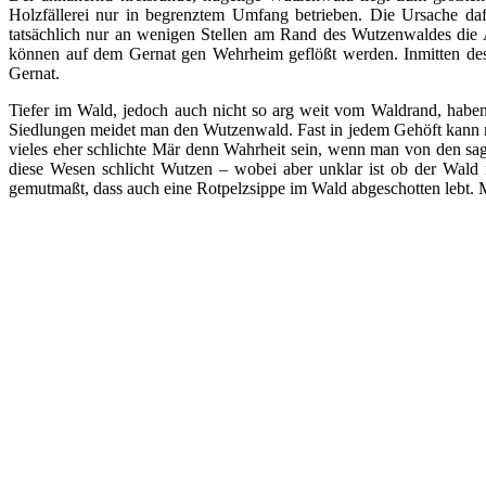
Holzfällerei nur in begrenztem Umfang betrieben. Die Ursache d
tatsächlich nur an wenigen Stellen am Rand des Wutzenwaldes di
können auf dem Gernat gen Wehrheim geflößt werden. Inmitten des 
Gernat.
Tiefer im Wald, jedoch auch nicht so arg weit vom Waldrand, haben 
Siedlungen meidet man den Wutzenwald. Fast in jedem Gehöft kann 
vieles eher schlichte Mär denn Wahrheit sein, wenn man von den s
diese Wesen schlicht Wutzen – wobei aber unklar ist ob der Wal
gemutmaßt, dass auch eine Rotpelzsippe im Wald abgeschotten lebt. M