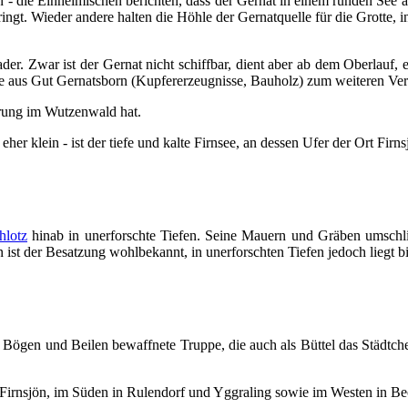
- die Einheimischen berichten, dass der Gernat in einem runden See aus
ringt. Wieder andere halten die Höhle der Gernatquelle für die Grotte,
ader. Zwar ist der Gernat nicht schiffbar, dient aber ab dem Oberlauf
e aus Gut Gernatsborn (Kupfererzeugnisse, Bauholz) zum weiteren Ver
sprung im Wutzenwald hat.
eher klein - ist der tiefe und kalte Firnsee, an dessen Ufer der Ort Firnsj
hlotz
hinab in unerforschte Tiefen. Seine Mauern und Gräben umschl
ist der Besatzung wohlbekannt, in unerforschten Tiefen jedoch liegt 
t Bögen und Beilen bewaffnete Truppe, die auch als Büttel das Städt
n Firnsjön, im Süden in Rulendorf und Yggraling sowie im Westen in Beo