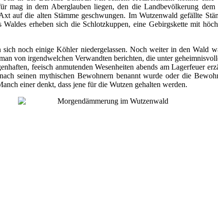
afür mag in dem Aberglauben liegen, den die Landbevölkerung dem u
e Axt auf die alten Stämme geschwungen. Im Wutzenwald gefällte S
Waldes erheben sich die Schlotzkuppen, eine Gebirgskette mit höchst
sich noch einige Köhler niedergelassen. Noch weiter in den Wald wag
man von irgendwelchen Verwandten berichten, die unter geheimnisvo
agenhaften, feeisch anmutenden Wesenheiten abends am Lagerfeuer erz
d nach seinen mythischen Bewohnern benannt wurde oder die Bewoh
anch einer denkt, dass jene für die Wutzen gehalten werden.