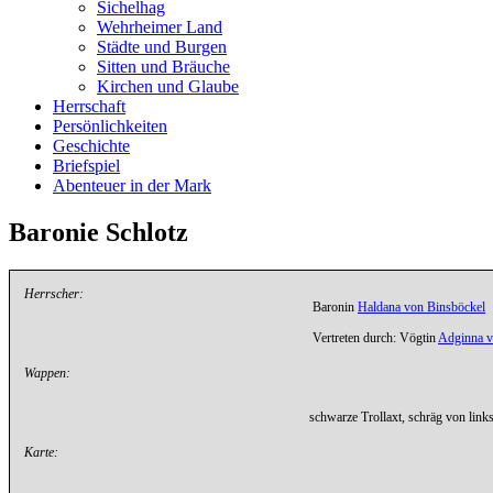
Sichelhag
Wehrheimer Land
Städte und Burgen
Sitten und Bräuche
Kirchen und Glaube
Herrschaft
Persönlichkeiten
Geschichte
Briefspiel
Abenteuer in der Mark
Baronie Schlotz
Herrscher:
Baronin
Haldana von Binsböckel
Vertreten durch: Vögtin
Adginna v
Wappen:
schwarze Trollaxt, schräg von links
Karte: