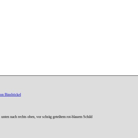
on Binsböckel
 unten nach rechts oben, vor schräg geteiltem rot-blauem Schild