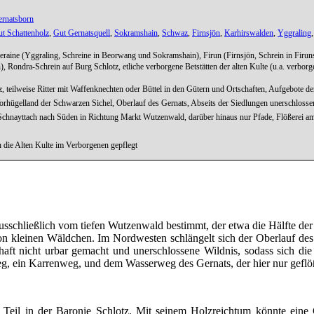
rnatsborn
t Schattenholz
,
Gut Gernatsquell
,
Sokramshain
,
Schwaz
,
Firnsjön
,
Karhirswalden
,
Yggraling
raine (Yggraling, Schreine in Beorwang und Sokramshain), Firun (Firnsjön, Schrein in Firuns
), Rondra-Schrein auf Burg Schlotz, etliche verborgene Betstätten der alten Kulte (u.a. ver
, teilweise Ritter mit Waffenknechten oder Büttel in den Gütern und Ortschaften, Aufgebote d
hügelland der Schwarzen Sichel, Oberlauf des Gernats, Abseits der Siedlungen unerschlosse
chnayttach nach Süden in Richtung Markt Wutzenwald, darüber hinaus nur Pfade, Flößerei am
die Alten Kulte im Verborgenen gepflegt
ausschließlich vom tiefen Wutzenwald bestimmt, der etwa die Hälfte d
n kleinen Wäldchen. Im Nordwesten schlängelt sich der Oberlauf des 
haft nicht urbar gemacht und unerschlossene Wildnis, sodass sich d
, ein Karrenweg, und dem Wasserweg des Gernats, der hier nur geflö
Teil in der Baronie Schlotz. Mit seinem Holzreichtum könnte eine 