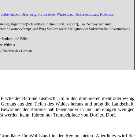
,
Siebeneichen
,
Beorwang
,
Firunsfelde
,
Wutzenbach
,
Schratenholzen,
Rulendorf
felde), Ingerimm (Schnayttach, Schrein in Rulendorf), Tsa (Schnayttach und
borgener Sokramor-Tempel auf Burg Schlotz sowie Heiligtum der Sokramur bei Sokramshain)
er Junker- und Edlen
ne Wildnis
 Oberlauf des Gernats
er Fläche der Baronie ausmacht. Im Süden dominieren mehr oder wenig
Gernats aus den Tiefen des Waldes heraus und prägt die Landschaft.
ie Bewohner der Baronie nah beieinander in und um einigen wenigen
ßt werden kann, führen nur Trampelpfade von Dorf zu Dorf.
Grundlage für Wohlstand in der Region bieten. Allerdings wird die